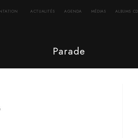
ENTATION
ACTUALITÉS
AGENDA
MÉDIAS
ALBUMS C
Parade
é