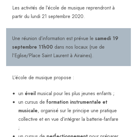
Les activités de l’école de musique reprendront à
partir du lundi 21 septembre 2020.
Une réunion d’information est prévue le
samedi 19
septembre 11h00
dans nos locaux (rue de
l’Eglise/Place Saint Laurent à Airaines).
L’école de musique propose :
un
éveil
musical pour les plus jeunes enfants ;
un cursus de
formation instrumentale et
musicale
, organisé sur le principe une pratique
collective et en vue d’intégrer la batterie-fanfare
;
un cursus de
perfectionnement
pour préparer