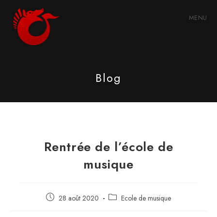
Skip
to
MENU
content
Blog
Rentrée de l’école de
musique
Publication
Post
28 août 2020
Ecole de musique
publiée :
category: