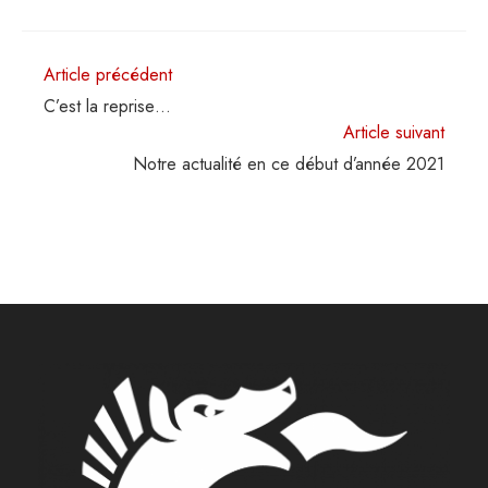
Read
Article précédent
more
C’est la reprise…
articles
Article suivant
Notre actualité en ce début d’année 2021