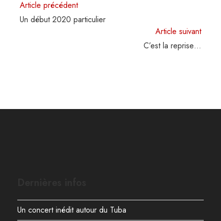
Read
Article précédent
more
Un début 2020 particulier
articles
Article suivant
C’est la reprise…
Dernières infos
Un concert inédit autour du Tuba