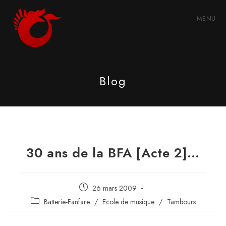
Skip
to
MENU
content
Blog
30 ans de la BFA [Acte 2]…
Publication
26 mars 2009
publiée :
Post
Batterie-Fanfare
/
Ecole de musique
/
Tambours
category: