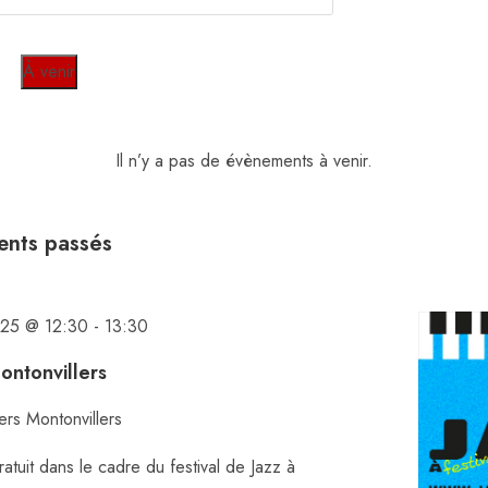
À venir
S
é
Il n’y a pas de évènements à venir.
l
e
c
ents passés
t
i
o
025 @ 12:30
-
13:30
n
ontonvillers
n
e
lers
Montonvillers
z
atuit dans le cadre du festival de Jazz à
u