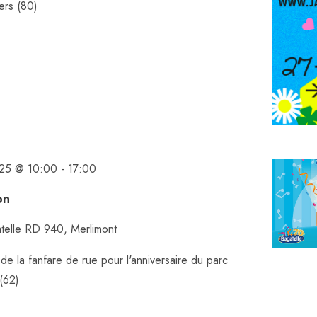
ers (80)
n
e
d
a
t
e
.
025 @ 10:00
-
17:00
on
telle
RD 940, Merlimont
de la fanfare de rue pour l'anniversaire du parc
 (62)